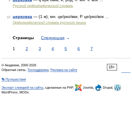
9
Русский орфографический словарь
церковка
— (1 ж); мн. це/рко/вки, Р. це/рко/вок …
10
Орфографический словарь русского языка
Страницы
Следующая
→
1
2
3
4
5
6
7
© Академик, 2000-2026
18+
Обратная связь:
Техподдержка
,
Реклама на сайте
👣 Путешествия
Экспорт словарей на сайты
, сделанные на PHP,
Joomla,
Drupal,
WordPress, MODx.