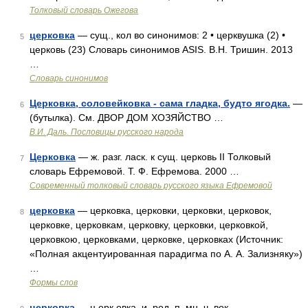
Толковый словарь Ожегова
церковка
— сущ., кол во синонимов: 2 • церквушка (2) •
5
церковь (23) Словарь синонимов ASIS. В.Н. Тришин. 2013
…
Словарь синонимов
Церковка, соловейковка - сама гладка, будто ягодка.
—
6
(бутылка). См. ДВОР ДОМ ХОЗЯЙСТВО …
В.И. Даль. Пословицы русского народа
Церковка
— ж. разг. ласк. к сущ. церковь II Толковый
7
словарь Ефремовой. Т. Ф. Ефремова. 2000 …
Современный толковый словарь русского языка Ефремовой
церковка
— церковка, церковки, церковки, церковок,
8
церковке, церковкам, церковку, церковки, церковкой,
церковкою, церковками, церковке, церковках (Источник:
«Полная акцентуированная парадигма по А. А. Зализняку»)
…
Формы слов
церковка
— ц ерк овка, и, род. п. мн. ч. вок …